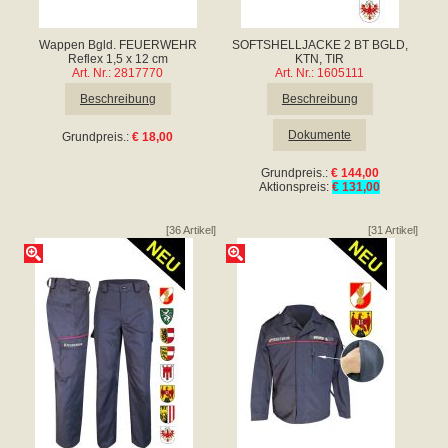
Wappen Bgld. FEUERWEHR
SOFTSHELLJACKE 2 BT BGLD,
Reflex 1,5 x 12 cm
KTN, TIR
Art. Nr.: 2817770
Art. Nr.: 1605111
Beschreibung
Beschreibung
Dokumente
Grundpreis.:
€ 18,00
Grundpreis.:
€ 144,00
Aktionspreis:
€ 131,00
[36 Artikel]
[31 Artikel]