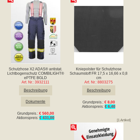
Schutzhose X2 ADAS® antistat.
Kniepolster für Schutzhose
Lichtbogenschutz COMBILIGHT®
Schaumstoff FR 17,5 x 16,66 x 0,8
ePTFE BGLD
cm
Art. Nr.: 3932111
Art. Nr.: 8803275
Beschreibung
Beschreibung
Dokumente
Grundpreis.:
€ 8,00
Aktionspreis:
€ 6,40
Grundpreis.:
€ 560,00
Aktionspreis:
€ 431,00
[1 Artikel]