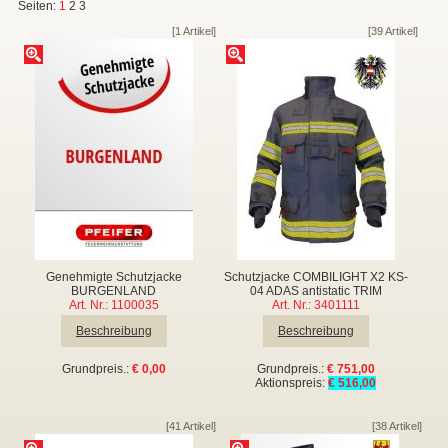
Seiten:
1
2
3
▼
[1 Artikel]
[39 Artikel]
▼
▼
Genehmigte Schutzjacke
Schutzjacke COMBILIGHT X2 KS-
BURGENLAND
04 ADAS antistatic TRIM
Art. Nr.: 1100035
Art. Nr.: 3401111
▼
Beschreibung
Beschreibung
Grundpreis.:
€ 0,00
Grundpreis.:
€ 751,00
Aktionspreis:
€ 516,00
▼
[41 Artikel]
[38 Artikel]