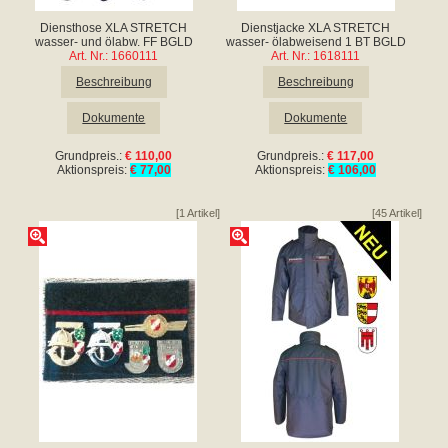
Diensthose XLA STRETCH
Dienstjacke XLA STRETCH
wasser- und ölabw. FF BGLD
wasser- ölabweisend 1 BT BGLD
Art. Nr.: 1660111
Art. Nr.: 1618111
Beschreibung
Beschreibung
Dokumente
Dokumente
Grundpreis.:
€ 110,00
Grundpreis.:
€ 117,00
Aktionspreis:
€ 77,00
Aktionspreis:
€ 106,00
[1 Artikel]
[45 Artikel]