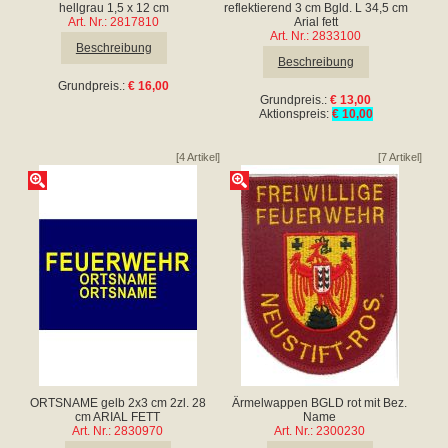
hellgrau 1,5 x 12 cm
reflektierend 3 cm Bgld. L 34,5 cm
Art. Nr.: 2817810
Arial fett
Art. Nr.: 2833100
Beschreibung
Beschreibung
Grundpreis.:
€ 16,00
Grundpreis.:
€ 13,00
Aktionspreis:
€ 10,00
[4 Artikel]
[7 Artikel]
ORTSNAME gelb 2x3 cm 2zl. 28
Ärmelwappen BGLD rot mit Bez.
cm ARIAL FETT
Name
Art. Nr.: 2830970
Art. Nr.: 2300230