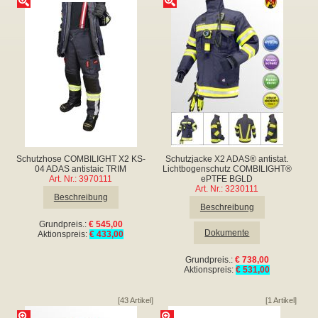
▼
▼
Schutzhose COMBILIGHT X2 KS-
Schutzjacke X2 ADAS® antistat.
▼
04 ADAS antistaic TRIM
Lichtbogenschutz COMBILIGHT®
Art. Nr.: 3970111
ePTFE BGLD
Art. Nr.: 3230111
Beschreibung
Beschreibung
Grundpreis.:
€ 545,00
Dokumente
Aktionspreis:
€ 433,00
Grundpreis.:
€ 738,00
Aktionspreis:
€ 531,00
[43 Artikel]
[1 Artikel]