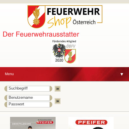
▼
Menu
▼