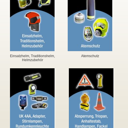
▼
▼
Einsatzhelm, Traditionshelm,
Atemschutz
Helmzubehör
▼
▼
▼