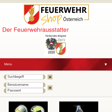
▼
Menu
▼