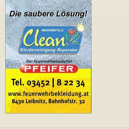
▼
▼
▼