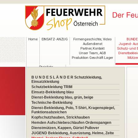
Home
EINSATZ- ANZUG
Firmengeschichte, Video
BUNDE
Außendienst
Jugend- Aus
Partner, Kontakt
Schutz- und 
Unser Team, AGB
Dienstbekle
Produktion Geschäft Lager
Mützen
Preisliste
Maßtabelle
VIP-Anmeldung
B U N D E S L Ä N D E R Schutzkleidung,
Bekleidung im Wandel
Einsatzkleidung
PRESSE
Schutzbekleidung TRIM
Einsatz-Bekleidung blau
Dienst-Bekleidung blau, grün, beige
Technische-Bekleidung
Dienst-Bekleidung, Polo, T-Shirt, Kragenspiegel,
Funktionsabzeichen
Kopfschutzhauben, Strickhauben
Hemden Aufschiebeschlaufen Ordenspangen
Dienstmützen, Kappen, Gürtel Pullover
JUGEND Bekleidung, Ausrüstung, Helme, Zelte