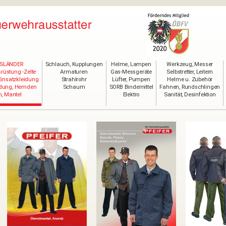
SLÄNDER
Schlauch, Kupplungen
Helme, Lampen
Werkzeug, Messer
rüstung -Zelte
Armaturen
Gas-Messgeräte
Selbstretter, Leitern
Einsatzkleidung
Strahlrohr
Lüfter, Pumpen
Helme u. Zubehör
idung, Hemden
Schaum
SORB Bindemittel
Fahnen, Rundschlingen
, Mantel
Elektro
Sanität, Desinfektion