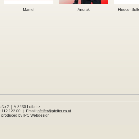
Mantel
Anorak
Fleece- Soft
raße 2 | A-8430 Leibnitz
99 112 122 00 | Email:
pfeifer@pfeifer.co.at
 produced by
IPC Webdesign