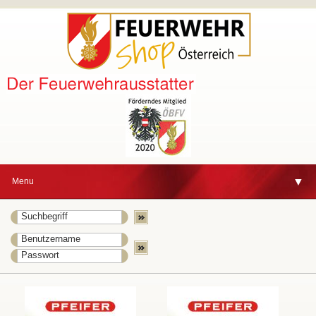
▼
Menu
▼