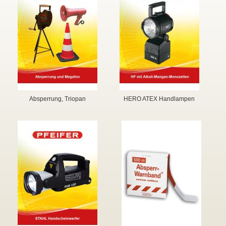
▼
▼
Absperrung, Triopan
HERO ATEX Handlampen
▼
▼
▼