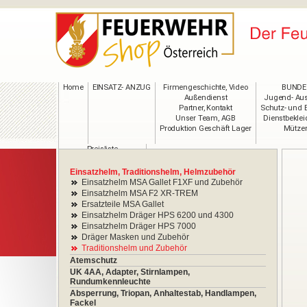
Home
EINSATZ- ANZUG
Firmengeschichte, Video
BUNDE
Außendienst
Jugend- Aus
Partner, Kontakt
Schutz- und 
Unser Team, AGB
Dienstbekle
Produktion Geschäft Lager
Mützen
Preisliste
Maßtabelle
VIP-Anmeldung
Einsatzhelm, Traditionshelm, Helmzubehör
Bekleidung im Wandel
Einsatzhelm MSA Gallet F1XF und Zubehör
PRESSE
Einsatzhelm MSA F2 XR-TREM
Ersatzteile MSA Gallet
Einsatzhelm Dräger HPS 6200 und 4300
Einsatzhelm Dräger HPS 7000
Dräger Masken und Zubehör
Traditionshelm und Zubehör
Atemschutz
UK 4AA, Adapter, Stirnlampen,
Rundumkennleuchte
Absperrung, Triopan, Anhaltestab, Handlampen,
Fackel