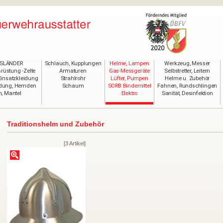
SLÄNDER
Schlauch, Kupplungen
Helme, Lampen
Werkzeug, Messer
rüstung -Zelte
Armaturen
Gas-Messgeräte
Selbstretter, Leitern
Einsatzkleidung
Strahlrohr
Lüfter, Pumpen
Helme u. Zubehör
idung, Hemden
Schaum
SORB Bindemittel
Fahnen, Rundschlingen
, Mantel
Elektro
Sanität, Desinfektion
Traditionshelm und Zubehör
[3 Artikel]