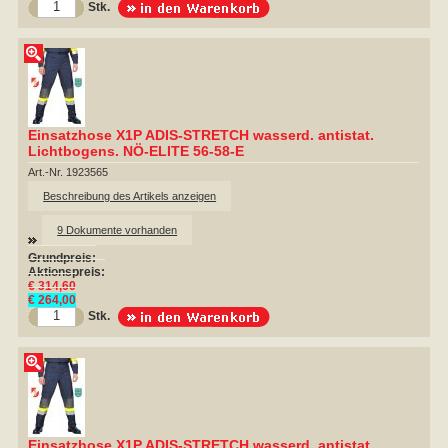
Stk.
Einsatzhose X1P ADIS-STRETCH wasserd. antistat.
Lichtbogens. NÖ-ELITE 56-58-E
Art.-Nr. 1923565
Beschreibung des Artikels anzeigen
9 Dokumente vorhanden
Grundpreis:
Aktionspreis:
€ 314,60
€ 264,00
Stk.
Einsatzhose X1P ADIS-STRETCH wasserd. antistat.