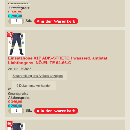
Grundpreis:
Aktionspreis:
€ 346,06
€ 290,40
Stk.
Einsatzhose X1P ADIS-STRETCH wasserd. antistat.
Lichtbogens. NÖ-ELITE 64-66-C
Art.-Nr. 1923643
Beschreibung des Artikels anzeigen
9 Dokumente vorhanden
Grundpreis:
Aktionspreis:
€ 346,06
€ 290,40
Stk.