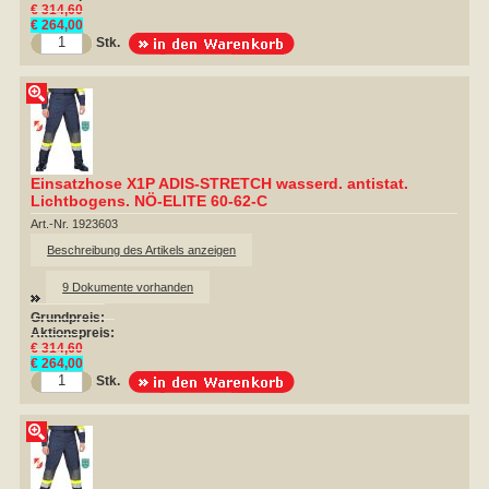
€ 314,60
€ 264,00
Stk.
Einsatzhose X1P ADIS-STRETCH wasserd. antistat.
Lichtbogens. NÖ-ELITE 60-62-C
Art.-Nr. 1923603
Beschreibung des Artikels anzeigen
9 Dokumente vorhanden
Grundpreis:
Aktionspreis:
€ 314,60
€ 264,00
Stk.