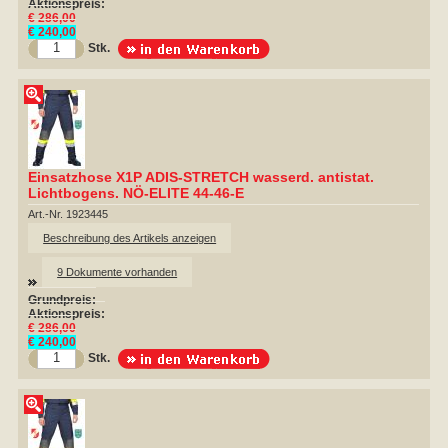
Aktionspreis:
€ 286,00
€ 240,00
Stk.
Einsatzhose X1P ADIS-STRETCH wasserd. antistat.
Lichtbogens. NÖ-ELITE 44-46-E
Art.-Nr. 1923445
Beschreibung des Artikels anzeigen
9 Dokumente vorhanden
Grundpreis:
Aktionspreis:
€ 286,00
€ 240,00
Stk.