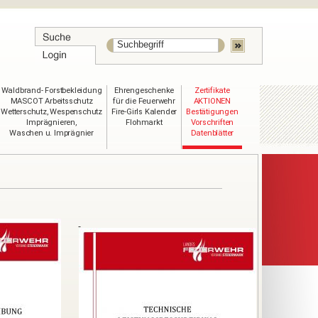
Waldbrand- Forstbekleidung
Ehrengeschenke
Zertifikate
MASCOT Arbeitsschutz
für die Feuerwehr
AKTIONEN
Wetterschutz, Wespenschutz
Fire-Girls Kalender
Bestätigungen
Imprägnieren,
Flohmarkt
Vorschriften
Waschen u. Imprägnier
Datenblätter