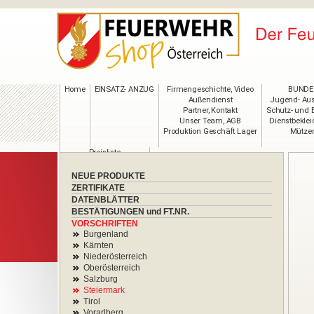
Home
EINSATZ- ANZUG
Firmengeschichte, Video
BUNDE
Außendienst
Jugend- Aus
Partner, Kontakt
Schutz- und 
Unser Team, AGB
Dienstbekle
Produktion Geschäft Lager
Mützen
Preisliste
Maßtabelle
VIP-Anmeldung
NEUE PRODUKTE
Bekleidung im Wandel
ZERTIFIKATE
PRESSE
DATENBLÄTTER
BESTÄTIGUNGEN und FT.NR.
VORSCHRIFTEN
Burgenland
Kärnten
Niederösterreich
Oberösterreich
Salzburg
Steiermark
Tirol
Vorarlberg