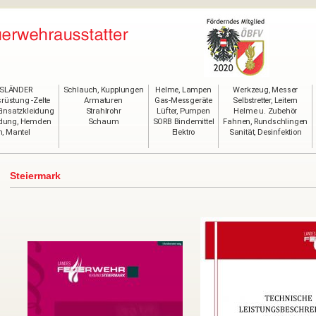
SLÄNDER
Schlauch, Kupplungen
Helme, Lampen
Werkzeug, Messer
rüstung -Zelte
Armaturen
Gas-Messgeräte
Selbstretter, Leitern
Einsatzkleidung
Strahlrohr
Lüfter, Pumpen
Helme u. Zubehör
idung, Hemden
Schaum
SORB Bindemittel
Fahnen, Rundschlingen
, Mantel
Elektro
Sanität, Desinfektion
Steiermark